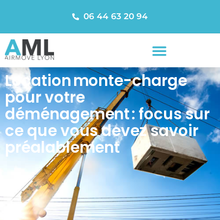
06 44 63 20 94
Location monte-charge
pour votre
déménagement : focus sur
ce que vous devez savoir
préalablement