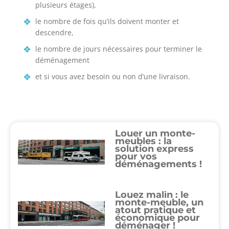
cigaret
plusieurs étages),
from
le nombre de fois qu’ils doivent monter et
authentic
descendre,
online
le nombre de jours nécessaires pour terminer le
store.
déménagement
offer
a
et si vous avez besoin ou non d’une livraison.
variety
of
canadian
https://bestvapesstore.com
.
Louer un monte-
watchesbuy.pl
meubles : la
is
solution express
pour vos
world-
déménagements !
famous
for
its
Louez malin : le
monte-meuble, un
grand
atout pratique et
complications
économique pour
déménager !
and