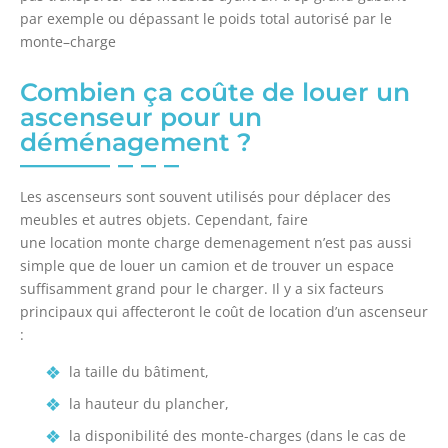
par exemple ou dépassant le poids total autorisé par le
monte
–
charge
cheap
Combien ça coûte de louer un
miami-
heat.ru
ascenseur pour un
draws
déménagement ?
in
thousands
Les ascenseurs sont souvent utilisés pour déplacer des
of
meubles et autres objets. Cependant,
faire
online
une
lo
cation monte charge demenagement
n’est pas aussi
surfers.
simple que de louer un camion et de trouver un espace
search
suffisamment grand pour le charger.
Il y a six facteurs
top
principaux qui affecteront le coût de location d’un ascenseur
professional
:
design
of
la taille du bâtiment,
https://www.orionvape.com/
la hauteur du plancher,
bedste
e-
la disponibilité des monte-charges (dans le cas de