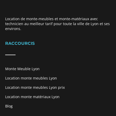
have
been
a
Location de monte-meubles et monte-matériaux avec
landmark
technicien au meilleur tarif pour toute la ville de Lyon et ses
environs.
of
the
industry
RACCOURCIS
since
its
founding.
fake
Monte Meuble Lyon
armani
have
Location monte meubles Lyon
been
Location monte meubles Lyon prix
a
landmark
Location monte matériaux Lyon
of
Blog
the
industry