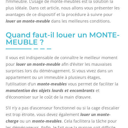
l’immeuble. L’usage de
monte-meubles est la solution la
plus idéale. Dans cet article, nous allons vous présenter les
avantages de ce dispositif et la procédure à suivre pour
louer un
monte-meuble
dans les meilleures conditions.
Quand faut-il louer un MONTE-
MEUBLE ?
Il vous est indispensable de connaître le meilleur moment
pour
louer un
monte-meuble
afin d’éviter les mauvaises
surprises lors du déménagement. Si vous vivez dans un
appartement ou un immeuble à plusieurs étages,
l’utilisation d’un
monte-meubles
vous permet de faciliter la
manutention des objets lourds et encombrants
et
d’économiser sur le coût de la main d’œuvre.
S’il n’y a pas d’ascenseur fonctionnel ou si la cage d’escalier
est trop étroite, vous devez également
louer un monte-
charge
ou un
monte-meubles
. Cela facilitera la tâche pour
les déménageurs. Enfin, le fait que la maison soit difficile